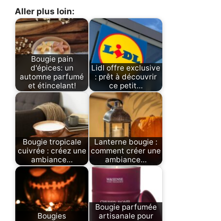
Aller plus loin:
Bougie pain
d'épices: un
Lidl offre exclusive
automne parfumé
: prêt à découvrir
et étincelant!
ce petit…
Bougie tropicale
Lanterne bougie :
cuivrée : créez une
comment créer une
ambiance…
ambiance…
Bougie parfumée
Bougies
artisanale pour