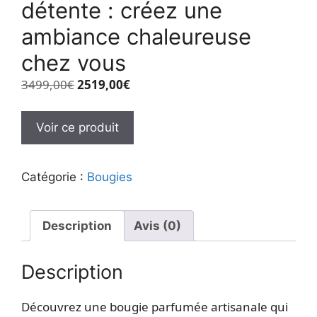
détente : créez une
ambiance chaleureuse
chez vous
Le
Le
3499,00
€
2519,00
€
prix
prix
initial
actuel
Voir ce produit
était :
est :
3499,00€.
2519,00€.
Catégorie :
Bougies
Description
Avis (0)
Description
Découvrez une bougie parfumée artisanale qui