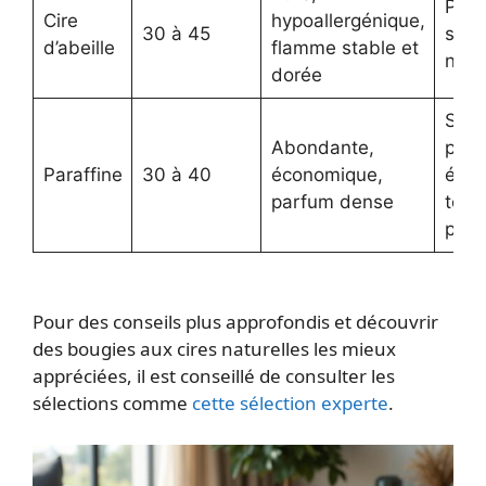
Prix 
Cire
hypoallergénique,
30 à 45
sent
d’abeille
flamme stable et
neut
dorée
Sour
Abondante,
pétr
Paraffine
30 à 40
économique,
éman
parfum dense
toxi
poss
Pour des conseils plus approfondis et découvrir
des bougies aux cires naturelles les mieux
appréciées, il est conseillé de consulter les
sélections comme
cette sélection experte
.