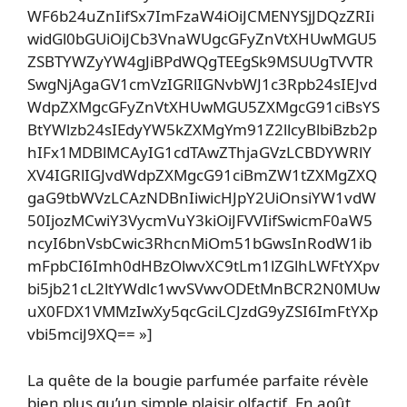
WF6b24uZnIifSx7ImFzaW4iOiJCMENYSjJDQzZRIi
widGl0bGUiOiJCb3VnaWUgcGFyZnVtXHUwMGU5
ZSBTYWZyYW4gJiBPdWQgTEEgSk9MSUUgTVVTR
SwgNjAgaGV1cmVzIGRlIGNvbWJ1c3Rpb24sIEJvd
WdpZXMgcGFyZnVtXHUwMGU5ZXMgcG91ciBsYS
BtYWlzb24sIEdyYW5kZXMgYm91Z2llcyBlbiBzb2p
hIFx1MDBlMCAyIG1cdTAwZThjaGVzLCBDYWRlY
XV4IGRlIGJvdWdpZXMgcG91ciBmZW1tZXMgZXQ
gaG9tbWVzLCAzNDBnIiwicHJpY2UiOnsiYW1vdW
50IjozMCwiY3VycmVuY3kiOiJFVVIifSwicmF0aW5
ncyI6bnVsbCwic3RhcnMiOm51bGwsInRodW1ib
mFpbCI6Imh0dHBzOlwvXC9tLm1lZGlhLWFtYXpv
bi5jb21cL2ltYWdlc1wvSVwvODEtMnBCR2N0MUw
uX0FDX1VMMzIwXy5qcGciLCJzdG9yZSI6ImFtYXp
vbi5mciJ9XQ== »]
La quête de la bougie parfumée parfaite révèle
bien plus qu’un simple plaisir olfactif. En août