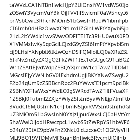
taWVzLCA1NTBnIiwicHJpY2UiOnsiYW1vdW50Ijo
zOSwiY3VycmVuY3kiOiJFVVIifSwicmF0aW5ncyI6
bnVsbCwic3RhcnMiOm51bGwsInRodW1ibmFpb
CI6Imh0dHBzOlwvXC9tLm1lZGlhLWFtYXpvbi5jb
21cL2ltYWdlc1wvSVwvODFITE1Tc3RHU0wuX0FD
X1VMMzIwXy5qcGciLCJzdG9yZSI6ImFtYXpvbi5m
ciJ9LHsiYXNpbiI6IkIwQzhDSlFQMloiLCJ0aXRsZSI
6IkNvZmZyZXQgQ2FkZWF1IEx1eGUgcG91ciBGZ
W1tZSAtIEJvdWdpZSBQYXJmdW1cdTAwZTllIDM1
MGcsIEJyYWNlbGV0IExhdmUgJiBKYXNwZSwgU2
F2b24gUm9zZSBBcnRpc2FuYWwsIE1pcm9pciBk
ZSBNYXF1aWxsYWdlIC0gSWRcdTAwZTllIFVuaXF
1ZSBkJ0Fubml2ZXJzYWlyZSIsInByaWNlIjp7ImFtb
3VudCI6MjUsImN1cnJlbmN5IjoiRVVSIn0sInJhdGl
uZ3MiOm51bGwsInN0YXJzIjpudWxsLCJ0aHVtYm
5haWwiOiJodHRwczpcL1wvbS5tZWRpYS1hbWF6
b24uY29tXC9pbWFnZXNcL0lcLzcxeCt1OGMyVHl
MLl9BQ19VTDMyMF8uanBnIiwic3RvcmUiOiJhb