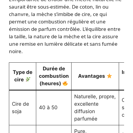
saurait être sous-estimée. De coton, lin ou
chanvre, la mèche s’imbibe de cire, ce qui
permet une combustion régulière et une
émission de parfum contrôlée. L’équilibre entre
la taille, la nature de la mèche et la cire assure
une remise en lumière délicate et sans fumée
noire.
Durée de
Type de
Inco
combustion
Avantages
cire
(heures)
Naturelle, propre,
Coût
Cire de
excellente
40 à 50
sens
soja
diffusion
chal
parfumée
Pure,