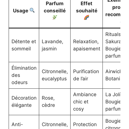
Parfum
Effet
produi
Usage
conseillé
souhaité
recomma
Rituals
Détente et
Lavande,
Relaxation,
Sakura
sommeil
jasmin
apaisement
Bougie
parfumée
Élimination
Citronnelle,
Purification
Airwick
des
eucalyptus
de l’air
Botanica
odeurs
Ambiance
La Jolíe 
Décoration
Rose,
chic et
Bougie
élégante
cèdre
cosy
parfumée
Bougies
Anti-
Citronnelle,
Protection
citronnell