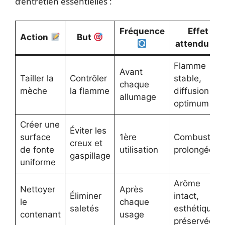
d’entretien essentielles :
Fréquence
Effet
Action
But
attendu
Flamme
Avant
Tailler la
Contrôler
stable,
chaque
mèche
la flamme
diffusion
allumage
optimum
Créer une
Éviter les
surface
1ère
Combustion
creux et
de fonte
utilisation
prolongée
gaspillage
uniforme
Arôme
Nettoyer
Après
Éliminer
intact,
le
chaque
saletés
esthétique
contenant
usage
préservée