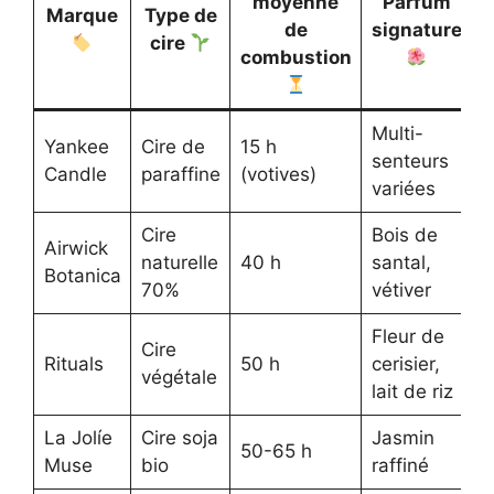
moyenne
Parfum
Marque
Type de
de
signature
cire
combustion
Multi-
C
Yankee
Cire de
15 h
senteurs
b
Candle
paraffine
(votives)
variées
v
Cire
Bois de
Airwick
P
naturelle
40 h
santal,
Botanica
r
70%
vétiver
Fleur de
Cire
A
Rituals
50 h
cerisier,
végétale
r
lait de riz
La Jolíe
Cire soja
Jasmin
D
50-65 h
Muse
bio
raffiné
c