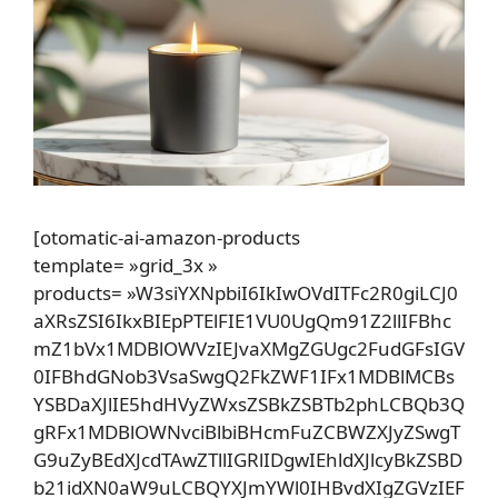
[otomatic-ai-amazon-products
template= »grid_3x »
products= »W3siYXNpbiI6IkIwOVdITFc2R0giLCJ0
aXRsZSI6IkxBIEpPTElFIE1VU0UgQm91Z2llIFBhc
mZ1bVx1MDBlOWVzIEJvaXMgZGUgc2FudGFsIGV
0IFBhdGNob3VsaSwgQ2FkZWF1IFx1MDBlMCBs
YSBDaXJlIE5hdHVyZWxsZSBkZSBTb2phLCBQb3Q
gRFx1MDBlOWNvciBlbiBHcmFuZCBWZXJyZSwgT
G9uZyBEdXJcdTAwZTllIGRlIDgwIEhldXJlcyBkZSBD
b21idXN0aW9uLCBQYXJmYWl0IHBvdXIgZGVzIEF